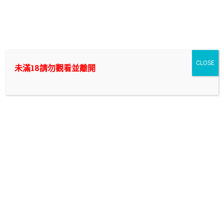
Skip
to
外送茶/付費約會/叫小姐中的翹楚，新幹線外約|新北/台
content
北/桃園/台中/台南/高雄|
想要爽一炮? 找外送茶來付費約會,叫小姐除了能讓你打炮以外還能
CLOSE
未滿18請勿觀看並離開
幫你抵禦什麼隱藏性問題? 在我們新幹線外約將提供你最專業的外
送茶諮詢~ 只要你在|新北/台北/桃園/台中/台南/高雄|
中壢外送茶【新幹線外約全套】火
辣台妹、OL、大學生兼職，私密解
壓最速到達
文章重點
中壢叫小姐首選【中壢外送茶】老司機私藏紅牌，真