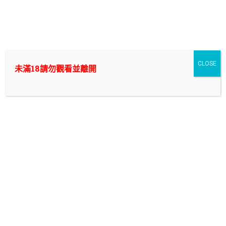
Skip
to
外送茶/付費約會/叫小姐中的翹楚，新幹線外約|新北/台
content
北/桃園/台中/台南/高雄|
想要爽一炮? 找外送茶來付費約會,叫小姐除了能讓你打炮以外還能
CLOSE
未滿18請勿觀看並離開
幫你抵禦什麼隱藏性問題? 在我們新幹線外約將提供你最專業的外
送茶諮詢~ 只要你在|新北/台北/桃園/台中/台南/高雄|
林森北路外約極樂指南：新幹線全
套外送打造專屬大人的客製化極致
互動
文章重點
在台北林森北路約炮老司機為什麼選擇新幹線台北
林森北路全套外送？