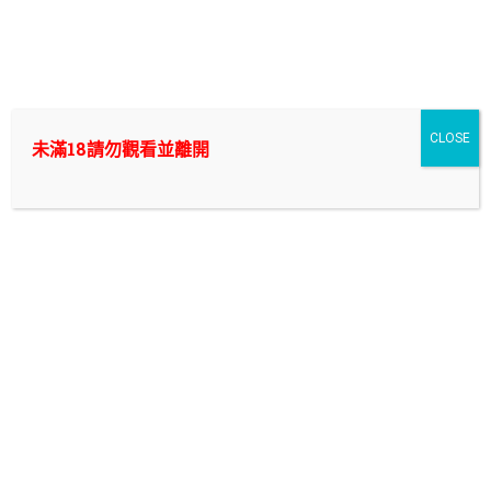
Skip
to
外送茶/付費約會/叫小姐中的翹楚，新幹線外約|新北/台
content
北/桃園/台中/台南/高雄|
想要爽一炮? 找外送茶來付費約會,叫小姐除了能讓你打炮以外還能
CLOSE
未滿18請勿觀看並離開
幫你抵禦什麼隱藏性問題? 在我們新幹線外約將提供你最專業的外
送茶諮詢~ 只要你在|新北/台北/桃園/台中/台南/高雄|
2026 台北外約推薦：新幹線頂級舒
壓，重新定義您的都會放鬆體驗
文章重點
台北繁忙節奏下的溫柔鄉：新幹線台北外約，定義頂
級舒壓的新高度
為什麼選擇新幹線？因為我們比您更懂生活