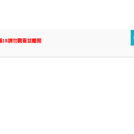
Skip
to
外送茶/付費約會/叫小姐中的翹楚，新幹線外約|新北/台
content
北/桃園/台中/台南/高雄|
想要爽一炮? 找外送茶來付費約會,叫小姐除了能讓你打炮以外還能
滿18請勿觀看並離開
幫你抵禦什麼隱藏性問題? 在我們新幹線外約將提供你最專業的外
送茶諮詢~ 只要你在|新北/台北/桃園/台中/台南/高雄|
南港約炮地點
新店外送茶老司機指名！新幹線新店外約客製化媒
合，解鎖最懂男人的極致溫柔鄉