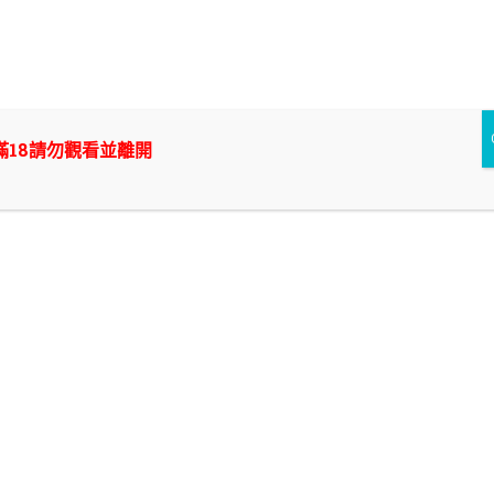
Skip
to
外送茶/付費約會/叫小姐中的翹楚，新幹線外約|新北/台
content
北/桃園/台中/台南/高雄|
想要爽一炮? 找外送茶來付費約會,叫小姐除了能讓你打炮以外還能
滿18請勿觀看並離開
幫你抵禦什麼隱藏性問題? 在我們新幹線外約將提供你最專業的外
送茶諮詢~ 只要你在|新北/台北/桃園/台中/台南/高雄|
南港茶魚
新店外送茶老司機指名！新幹線新店外約客製化媒
合，解鎖最懂男人的極致溫柔鄉