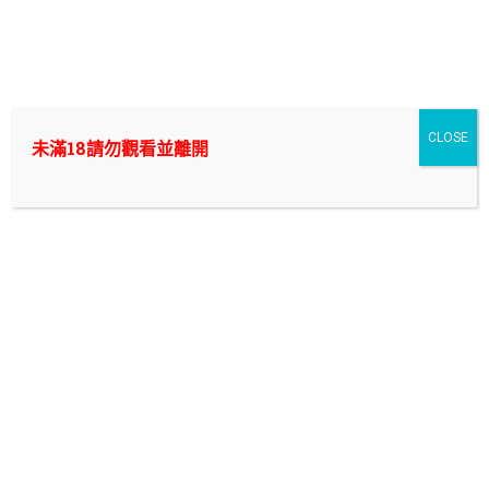
Skip
to
外送茶/付費約會/叫小姐中的翹楚，新幹線外約|新北/台
content
北/桃園/台中/台南/高雄|
想要爽一炮? 找外送茶來付費約會,叫小姐除了能讓你打炮以外還能
CLOSE
未滿18請勿觀看並離開
幫你抵禦什麼隱藏性問題? 在我們新幹線外約將提供你最專業的外
送茶諮詢~ 只要你在|新北/台北/桃園/台中/台南/高雄|
台北環河南路叫小姐
台北外叫 天然美女,鮑鮑粉嫩多水,隱藏內心小淫娃
的魅力LINE:ng2898 新幹線外約
網路票選NO.1第一首選
台北外叫
新幹線外約茶莊