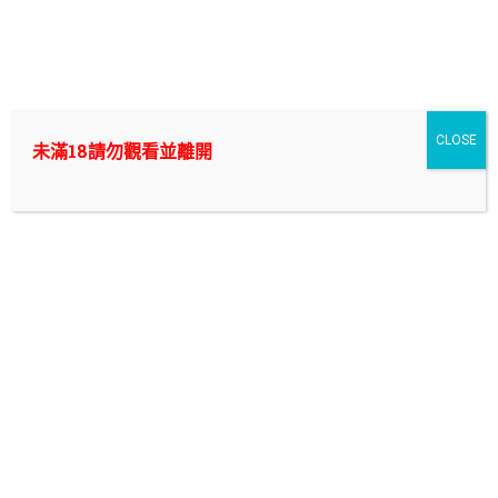
Skip
to
外送茶/付費約會/叫小姐中的翹楚，新幹線外約|新北/台
content
北/桃園/台中/台南/高雄|
想要爽一炮? 找外送茶來付費約會,叫小姐除了能讓你打炮以外還能
CLOSE
未滿18請勿觀看並離開
幫你抵禦什麼隱藏性問題? 在我們新幹線外約將提供你最專業的外
送茶諮詢~ 只要你在|新北/台北/桃園/台中/台南/高雄|
台南到府叫小姐
2024年台南優質美女上門按摩服務大揭祕
LINE:NG2898，絕對讓您台南叫妹很HAPPY