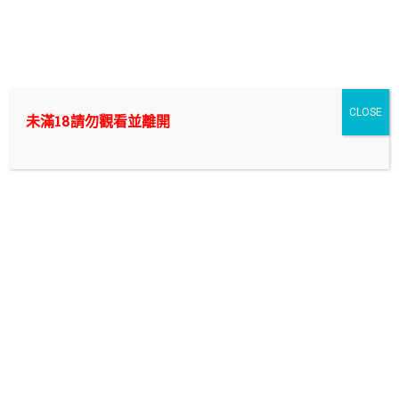
Skip
to
外送茶/付費約會/叫小姐中的翹楚，新幹線外約|新北/台
content
北/桃園/台中/台南/高雄|
想要爽一炮? 找外送茶來付費約會,叫小姐除了能讓你打炮以外還能
CLOSE
未滿18請勿觀看並離開
幫你抵禦什麼隱藏性問題? 在我們新幹線外約將提供你最專業的外
送茶諮詢~ 只要你在|新北/台北/桃園/台中/台南/高雄|
台南嫖妓
2024年台南優質美女上門按摩服務大揭祕
LINE:NG2898，絕對讓您台南叫妹很HAPPY