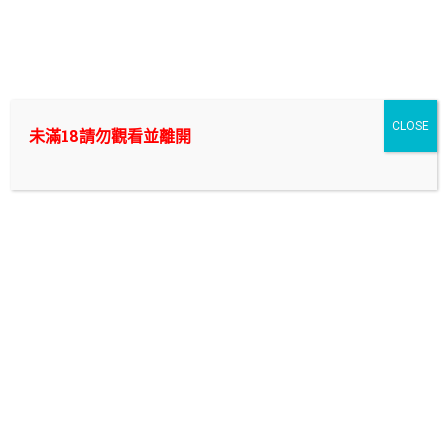
Skip
to
外送茶/付費約會/叫小姐中的翹楚，新幹線外約|新北/台
content
北/桃園/台中/台南/高雄|
想要爽一炮? 找外送茶來付費約會,叫小姐除了能讓你打炮以外還能
CLOSE
未滿18請勿觀看並離開
幫你抵禦什麼隱藏性問題? 在我們新幹線外約將提供你最專業的外
送茶諮詢~ 只要你在|新北/台北/桃園/台中/台南/高雄|
台南找無套妹妹
2024年台南優質美女上門按摩服務大揭祕
LINE:NG2898，絕對讓您台南叫妹很HAPPY