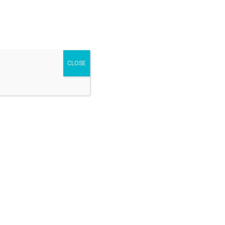
北/台北/桃園/台
CLOSE
將提供你最專業的外送茶諮詢~ 只要你
分類
壢
中叫小姐
中外送茶