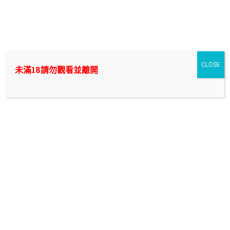
Skip
to
外送茶/付費約會/叫小姐中的翹楚，新幹線外約|新北/台
content
北/桃園/台中/台南/高雄|
想要爽一炮? 找外送茶來付費約會,叫小姐除了能讓你打炮以外還能
CLOSE
未滿18請勿觀看並離開
幫你抵禦什麼隱藏性問題? 在我們新幹線外約將提供你最專業的外
送茶諮詢~ 只要你在|新北/台北/桃園/台中/台南/高雄|
桃園飯店打砲
桃園外叫 小薰奶頭粉紅,小穴粉嫩,多汁可口,就在新
幹線外約 LINE:ng2898