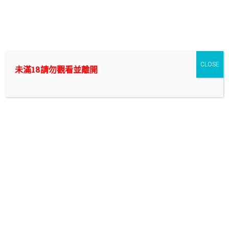
Skip
to
外送茶/付費約會/叫小姐中的翹楚，新幹線外約|新北/台
content
北/桃園/台中/台南/高雄|
想要爽一炮? 找外送茶來付費約會,叫小姐除了能讓你打炮以外還能
CLOSE
未滿18請勿觀看並離開
幫你抵禦什麼隱藏性問題? 在我們新幹線外約將提供你最專業的外
送茶諮詢~ 只要你在|新北/台北/桃園/台中/台南/高雄|
高雄汽車旅館叫小姐
「高雄約beautiful gir服務推薦：尋找最佳約會好去
處」加入新幹線LINE:ng2898